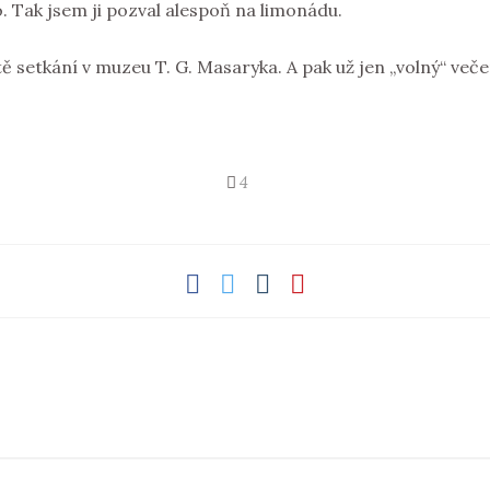
 Tak jsem ji pozval alespoň na limonádu.
 setkání v muzeu T. G. Masaryka. A pak už jen „volný“ veče
4