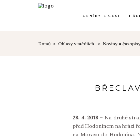
DENÍKY Z CEST
PŘE
Domů
>
Ohlasy v médiích
>
Noviny a časopis
BŘECLAV
28. 4. 2018
– Na druhé stran
před Hodonínem na hrázi řek
na Moravu do Hodonína. Náš