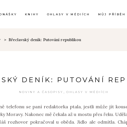
DNÁŠKY
KNIHY
OHLASY V MÉDIÍCH
MŮJ PŘÍBĚH
y
>
Břeclavský deník: Putování republikou
SKÝ DENÍK: PUTOVÁNÍ RE
,
NOVINY A ČASOPISY
OHLASY V MÉDIÍCH
ě telefonu se paní redaktorka ptala, jestli může jít kou
y Moravy. Nakonec mě čekala až u mostu přes řeku. Udělali
 rozhovor pokračoval u oběda. Jídlo ale odmítla. Cháp