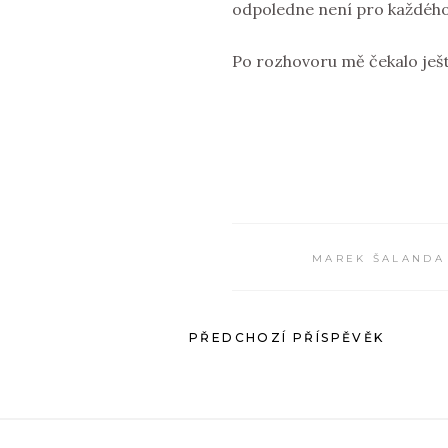
odpoledne není pro každého.
Po rozhovoru mě čekalo ještě
MAREK ŠALANDA
PŘEDCHOZÍ PŘÍSPĚVĚK