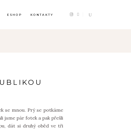
ESHOP
KONTAKTY
PUBLIKOU
sek se mnou. Prý se potkáme
 jsme pár fotek a pak přešli
u, dát si druhý oběd ve tři