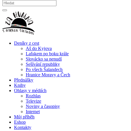
Deníky z cest
Aš do Kyjova
Lašskem po boku krále
Slovácko sa nenudí
Sešívání republiky
Po všech Šalandech
Hranice Moravy a Čech
Přednášky
Knihy
Ohlasy v médiích
Rozhlas
Televize
Noviny a časopisy
Internet
Můj příběh
Eshop
Kontakty