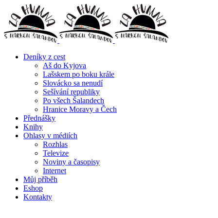
Deníky z cest
Aš do Kyjova
Lašskem po boku krále
Slovácko sa nenudí
Sešívání republiky
Po všech Šalandech
Hranice Moravy a Čech
Přednášky
Knihy
Ohlasy v médiích
Rozhlas
Televize
Noviny a časopisy
Internet
Můj příběh
Eshop
Kontakty