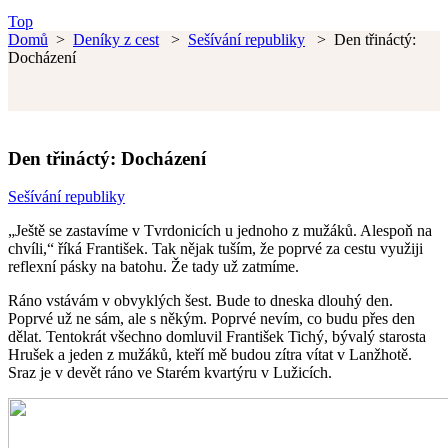
Top
Domů
>
Deníky z cest
>
Sešívání republiky
>
Den třináctý:
Docházení
Den třináctý: Docházení
Sešívání republiky
„Ještě se zastavíme v Tvrdonicích u jednoho z mužáků. Alespoň na
chvíli,“ říká František. Tak nějak tuším, že poprvé za cestu využiji
reflexní pásky na batohu. Že tady už zatmíme.
Ráno vstávám v obvyklých šest. Bude to dneska dlouhý den.
Poprvé už ne sám, ale s někým. Poprvé nevím, co budu přes den
dělat. Tentokrát všechno domluvil František Tichý, bývalý starosta
Hrušek a jeden z mužáků, kteří mě budou zítra vítat v Lanžhotě.
Sraz je v devět ráno ve Starém kvartýru v Lužicích.