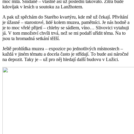
moc milá. Snídaně – vlastně asi už poslední takováto. Zítra bude
kdovíjak v lesích u soutoku za Lanžhotem.
A pak už spěchám do Starého kvartýru, kde mě už čekají. Přivítání
je úžasné – starostové, lidé kolem muzea, pamětníci. Je nás hodně a
je to moc vřelé přijetí – chleby se sádlem, víno… Slivovici vytahuji
já. V tom množství chvíli trvá, než se mi podaří uřídit téma. Na to
jsou ta hromadná setkání těžší.
Ještě prohlídka muzea – expozice po jednotlivých místnostech –
každá v jiném tématu a docela často je střídají. To bude asi náročné
na depozit. Taky je – už pro něj hledají další budovu v Lužici.