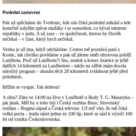
Poslední zastavení
Pak už spěcháme do Tvrdonic, kde nás čeká poslední setkání a kde
konečně uslyším zpívat mužáky i se sousedem, co býval mistrem
republiky v judu. A už zase – ve společnosti, kterou by člověk
nečekal – v čase, který bych nečekal.
Venku je už tma, když odcházíme. Cestou mě poznává paní z
Kostic, tak chvilku povídáme a pak už jdeme směr ubytovna poblíž
Lanžhota. Proč už Lanžhota?! Inu, soutok a konec hranice je ještě
dalších 14 kilometrů za Lanžhotem – takže na zítřek mám docela
náročný program – zkusím těch 28 kilometrů zvládnout ještě před
polednem.
Běžím se vyspat. Tak dobrou!
A zítra? Zítra ve 14:00 na živo v Lanžhotě u školy T. G. Masaryka –
jak jinak. Měl by u toho být i Český rozhlas Brno, Slovenský
rozhlas – Regina západ a Česká televize. Už teď vím, že mě čeká
velká pocta – budu sázet jednu ze 100 lip, které se sází k výročí 100
let od vzniku Československa.