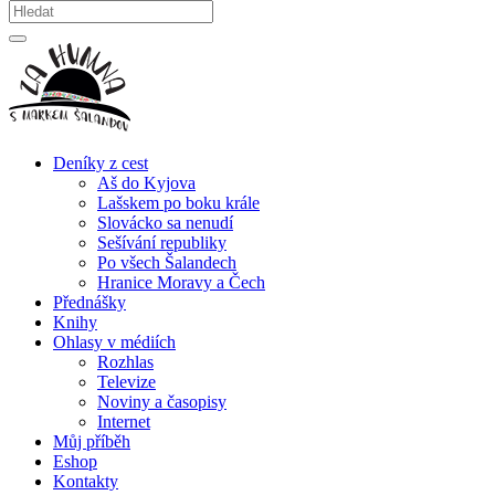
Deníky z cest
Aš do Kyjova
Lašskem po boku krále
Slovácko sa nenudí
Sešívání republiky
Po všech Šalandech
Hranice Moravy a Čech
Přednášky
Knihy
Ohlasy v médiích
Rozhlas
Televize
Noviny a časopisy
Internet
Můj příběh
Eshop
Kontakty