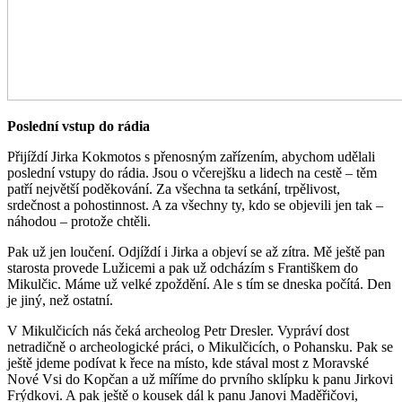
Poslední vstup do rádia
Přijíždí Jirka Kokmotos s přenosným zařízením, abychom udělali
poslední vstupy do rádia. Jsou o včerejšku a lidech na cestě – těm
patří největší poděkování. Za všechna ta setkání, trpělivost,
srdečnost a pohostinnost. A za všechny ty, kdo se objevili jen tak –
náhodou – protože chtěli.
Pak už jen loučení. Odjíždí i Jirka a objeví se až zítra. Mě ještě pan
starosta provede Lužicemi a pak už odcházím s Františkem do
Mikulčic. Máme už velké zpoždění. Ale s tím se dneska počítá. Den
je jiný, než ostatní.
V Mikulčicích nás čeká archeolog Petr Dresler. Vypráví dost
netradičně o archeologické práci, o Mikulčicích, o Pohansku. Pak se
ještě jdeme podívat k řece na místo, kde stával most z Moravské
Nové Vsi do Kopčan a už míříme do prvního sklípku k panu Jirkovi
Frýdkovi. A pak ještě o kousek dál k panu Janovi Maděřičovi,