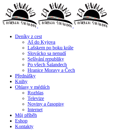
Deníky z cest
Aš do Kyjova
Lašskem po boku krále
Slovácko sa nenudí
Sešívání republiky
Po všech Šalandech
Hranice Moravy a Čech
Přednášky
Knihy
Ohlasy v médiích
Rozhlas
Televize
Noviny a časopisy
Internet
Můj příběh
Eshop
Kontakty