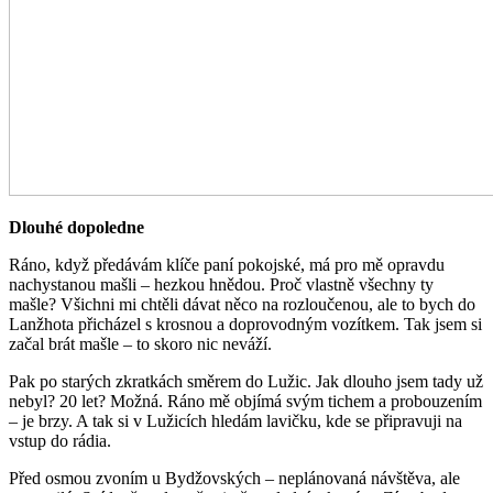
Dlouhé dopoledne
Ráno, když předávám klíče paní pokojské, má pro mě opravdu
nachystanou mašli – hezkou hnědou. Proč vlastně všechny ty
mašle? Všichni mi chtěli dávat něco na rozloučenou, ale to bych do
Lanžhota přicházel s krosnou a doprovodným vozítkem. Tak jsem si
začal brát mašle – to skoro nic neváží.
Pak po starých zkratkách směrem do Lužic. Jak dlouho jsem tady už
nebyl? 20 let? Možná. Ráno mě objímá svým tichem a probouzením
– je brzy. A tak si v Lužicích hledám lavičku, kde se připravuji na
vstup do rádia.
Před osmou zvoním u Bydžovských – neplánovaná návštěva, ale