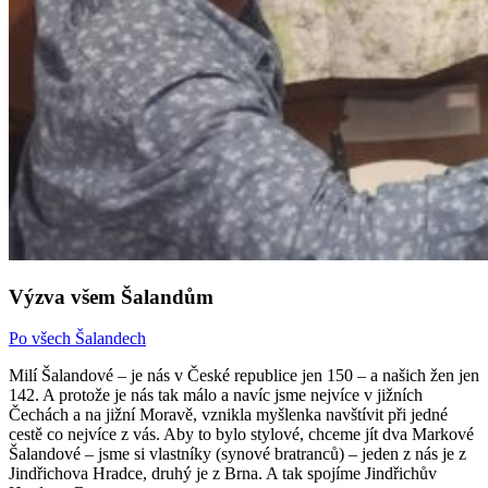
Výzva všem Šalandům
Po všech Šalandech
Milí Šalandové – je nás v České republice jen 150 – a našich žen jen
142. A protože je nás tak málo a navíc jsme nejvíce v jižních
Čechách a na jižní Moravě, vznikla myšlenka navštívit při jedné
cestě co nejvíce z vás. Aby to bylo stylové, chceme jít dva Markové
Šalandové – jsme si vlastníky (synové bratranců) – jeden z nás je z
Jindřichova Hradce, druhý je z Brna. A tak spojíme Jindřichův