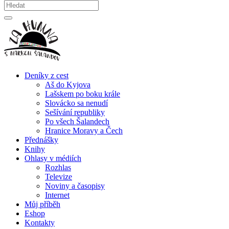
Deníky z cest
Aš do Kyjova
Lašskem po boku krále
Slovácko sa nenudí
Sešívání republiky
Po všech Šalandech
Hranice Moravy a Čech
Přednášky
Knihy
Ohlasy v médiích
Rozhlas
Televize
Noviny a časopisy
Internet
Můj příběh
Eshop
Kontakty