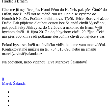
Hradec s Brnem.
Chceme jít nejdříve přes Horní Pěnu do Kačleh, pak přes Číměř do
Olšan, kde žil náš rod nejméně 200 let. Odtud se vydáme do
Horních Němčic, Počátek, Pelhřimova, Třešti, Telče, Borovné až do
Dačic. Pak půjdeme dlouhou cestou bez Šalandů chvíli Vysočinou,
pak podél řeky Jihlavy až do Cvrčovic a nakonec do Brna. Vyjít
bychom chtěli 18. října 2017 a dojít bychom chtěli 29. října. Čeká
nás přes 300 km a rádi potkáme alespoň na chvíli co nejvíce z vás.
Pokud byste se chtěli na chviličku vidět, budeme vám moc vděční.
Kontaktovat mě můžete na tel. 734 313 698, nebo na emailu
marek(zavináč)salanda.cz
Na počtenou, nebo viděnou! Dva Markové Šalandové
0
Marek Šalanda