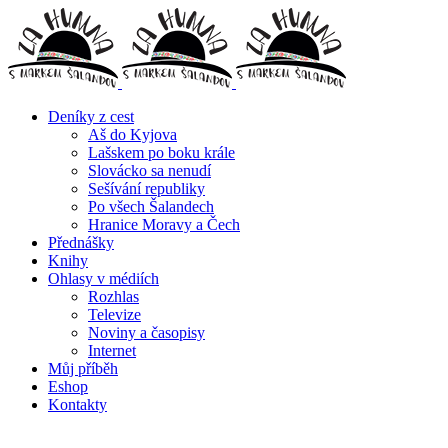
Deníky z cest
Aš do Kyjova
Lašskem po boku krále
Slovácko sa nenudí
Sešívání republiky
Po všech Šalandech
Hranice Moravy a Čech
Přednášky
Knihy
Ohlasy v médiích
Rozhlas
Televize
Noviny a časopisy
Internet
Můj příběh
Eshop
Kontakty