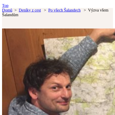
Top
Domů
>
Deníky z cest
>
Po všech Šalandech
>
Výzva všem
Šalandům