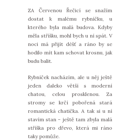
ZA Červenou Řečicí se snažím
dostat k malému rybníčku, u
kterého byla malá budova. Kdyby
měla stříšku, mohl bych u ní spát. V
noci má přijít déšť a ráno by se
hodilo mít kam schovat krosnu, jak
budu balit.
Rybníček nacházím, ale u něj ještě
jeden daleko větší s moderní
chatou, celou prosklenou. Za
stromy se krčí pobořená stará
romantická chatička. A tak si u ní
stavím stan – ještě tam zbyla malá
stříška pro dřevo, která mi ráno
taky pomůže.