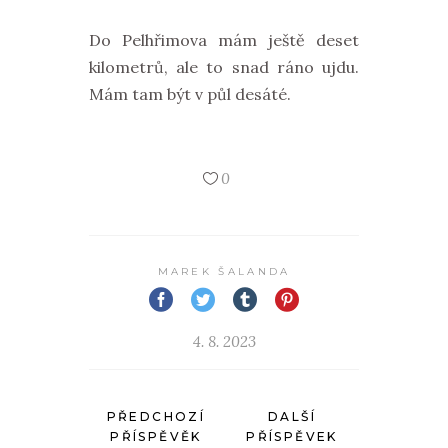
Do Pelhřimova mám ještě deset
kilometrů, ale to snad ráno ujdu.
Mám tam být v půl desáté.
0
MAREK ŠALANDA
4. 8. 2023
PŘEDCHOZÍ
DALŠÍ
PŘÍSPĚVĚK
PŘÍSPĚVEK