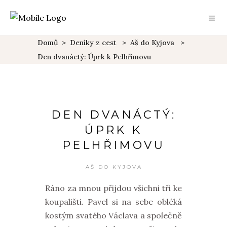
Domů
>
Deníky z cest
>
Aš do Kyjova
>
Den dvanáctý: Úprk k Pelhřimovu
DEN DVANÁCTÝ:
ÚPRK K
PELHŘIMOVU
AŠ DO KYJOVA
Ráno za mnou přijdou všichni tři ke
koupališti. Pavel si na sebe obléká
kostým svatého Václava a společně