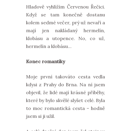
Hladově vyhlížím Červenou Řečici.
Když se tam konečně dostanu
kolem sedmé večer, prý už nevaří a
mají jen nakládaný hermelín,
klobásu a utopence. No, co už,
hermelín a klobásu…
Konec romantiky
Moje první takováto cesta vedla
kdysi z Prahy do Brna. Na ní jsem
objevil, že lidé mají krásné příběhy,
které by bylo skvělé slyšet celé. Byla
to moc romantická cesta – hodně
jsem si ji užil.