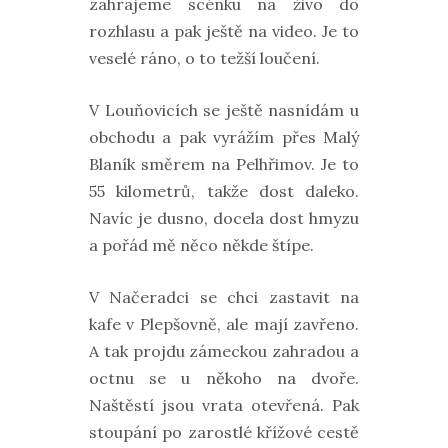
zahrajeme scénku na živo do
rozhlasu a pak ještě na video. Je to
veselé ráno, o to težší loučení.
V Louňovicích se ještě nasnídám u
obchodu a pak vyrážím přes Malý
Blaník směrem na Pelhřimov. Je to
55 kilometrů, takže dost daleko.
Navíc je dusno, docela dost hmyzu
a pořád mě něco někde štípe.
V Načeradci se chci zastavit na
kafe v Plepšovně, ale mají zavřeno.
A tak projdu zámeckou zahradou a
octnu se u někoho na dvoře.
Naštěstí jsou vrata otevřená. Pak
stoupání po zarostlé křížové cestě