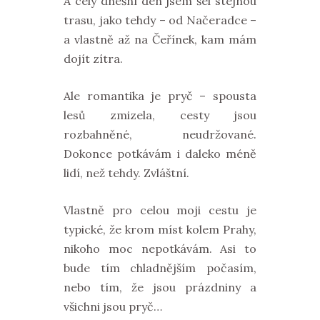
A celý dnešní den jsem šel stejnou
trasu, jako tehdy – od Načeradce –
a vlastně až na Čeřínek, kam mám
dojít zítra.
Ale romantika je pryč – spousta
lesů zmizela, cesty jsou
rozbahněné, neudržované.
Dokonce potkávám i daleko méně
lidí, než tehdy. Zvláštní.
Vlastně pro celou moji cestu je
typické, že krom míst kolem Prahy,
nikoho moc nepotkávám. Asi to
bude tím chladnějším počasím,
nebo tím, že jsou prázdniny a
všichni jsou pryč…