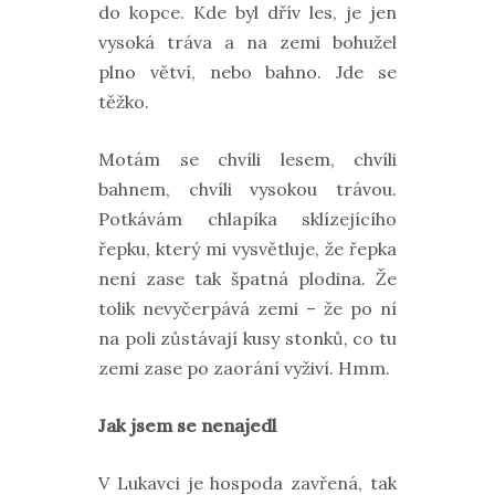
do kopce. Kde byl dřív les, je jen
vysoká tráva a na zemi bohužel
plno větví, nebo bahno. Jde se
těžko.
Motám se chvíli lesem, chvíli
bahnem, chvíli vysokou trávou.
Potkávám chlapíka sklízejícího
řepku, který mi vysvětluje, že řepka
není zase tak špatná plodina. Že
tolik nevyčerpává zemi – že po ní
na poli zůstávají kusy stonků, co tu
zemi zase po zaorání vyživí. Hmm.
Jak jsem se nenajedl
V Lukavci je hospoda zavřená, tak